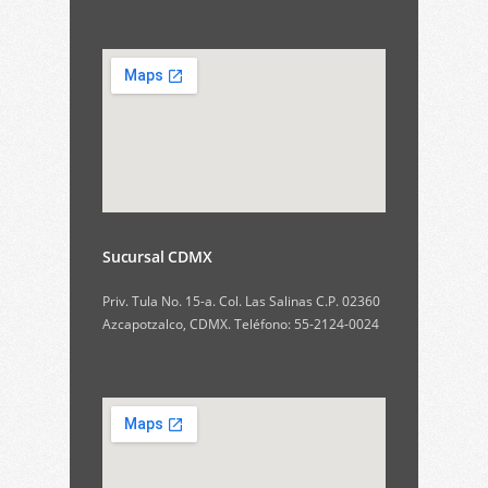
Sucursal CDMX
Priv. Tula No. 15-a. Col. Las Salinas C.P. 02360
Azcapotzalco, CDMX. Teléfono: 55-2124-0024