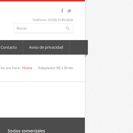
Teléfono: 01(33) 3145•2626
Contacto
Aviso de privacidad
You are here:
Home
Adaptador MJ x Brida
Socios comerciales