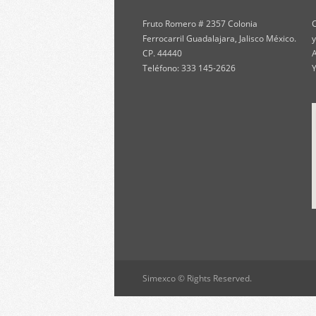
Fruto Romero # 2357 Colonia
C
Ferrocarril Guadalajara, Jalisco México.
y
CP. 44440
A
Teléfono: 333 145-2626
Y
Simexco © Rights Reserved.