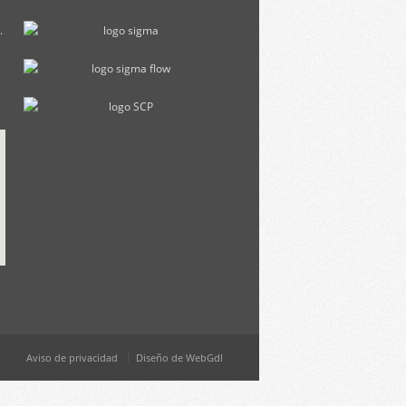
.
Aviso de privacidad
Diseño de WebGdl