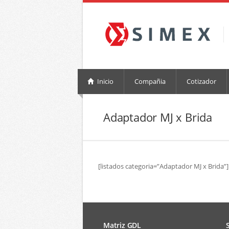
Inicio
Compañia
Cotizador
Adaptador MJ x Brida
[listados categoria=”Adaptador MJ x Brida”]
Matriz GDL