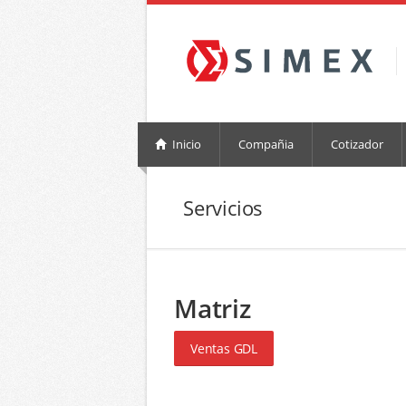
Inicio
Compañia
Cotizador
Servicios
Matriz
Ventas GDL