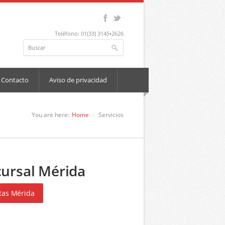
Teléfono: 01(33) 3145•2626
Contacto
Aviso de privacidad
You are here:
Home
Servicios
ursal Mérida
tas Mérida