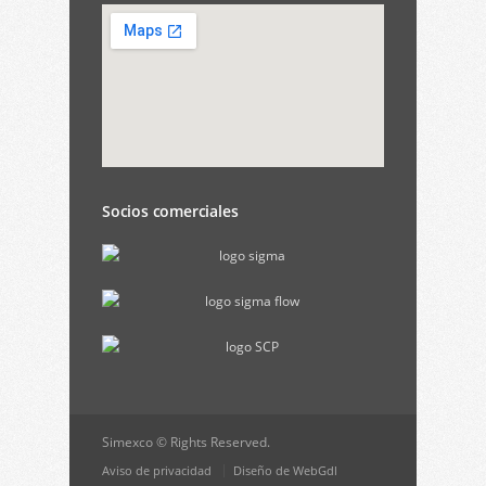
Socios comerciales
Simexco © Rights Reserved.
Aviso de privacidad
Diseño de WebGdl