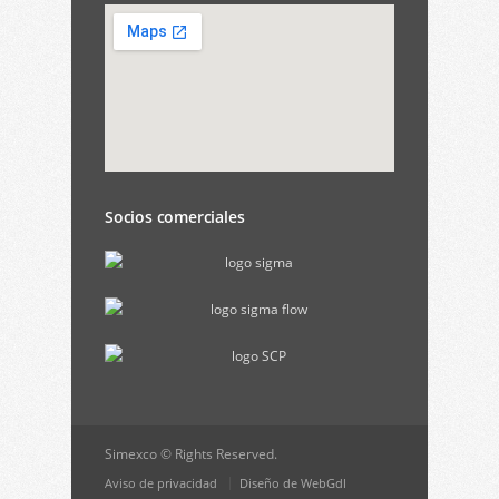
Socios comerciales
Simexco © Rights Reserved.
Aviso de privacidad
Diseño de WebGdl