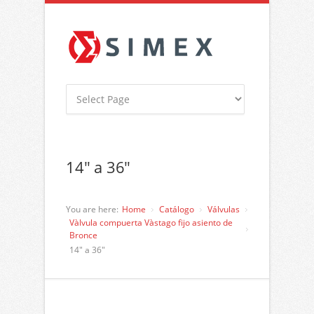
14″ a 36″
You are here:
Home
Catálogo
Válvulas
Vàlvula compuerta Vàstago fijo asiento de
Bronce
14″ a 36″