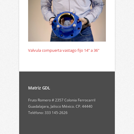
Valvula compuerta vastago fijo 14″ a 36″
Matriz GDL
Fruto Romero # 2357 Colonia Ferrocarril
Guadalajara, Jalisco México. CP. 44440
Teléfono: 333 145-2626