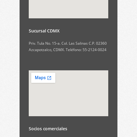
Sucursal CDMX
Priv. Tula No. 15-a. Col. Las Salinas C.P. 02360
Azcapotzalco, CDMX. Teléfono: 55-2124-0024
Socios comerciales