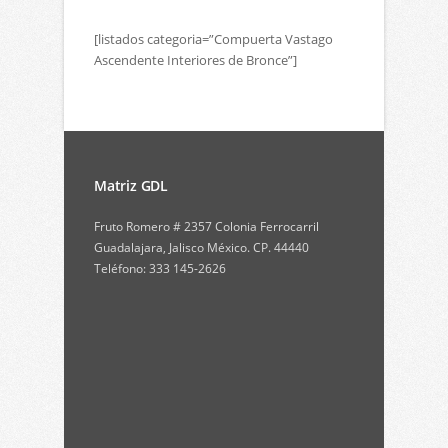
[listados categoria=”Compuerta Vastago
Ascendente Interiores de Bronce”]
Matriz GDL
Fruto Romero # 2357 Colonia Ferrocarril
Guadalajara, Jalisco México. CP. 44440
Teléfono: 333 145-2626