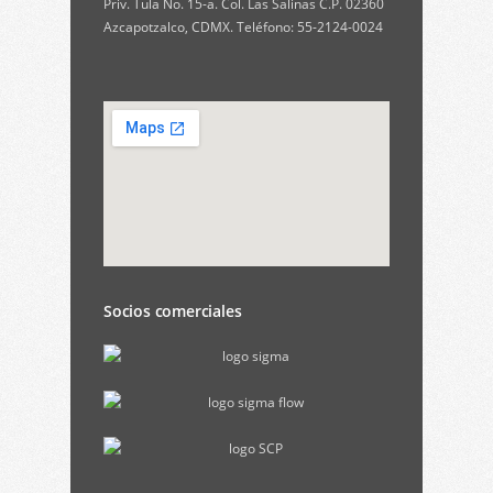
Priv. Tula No. 15-a. Col. Las Salinas C.P. 02360
Azcapotzalco, CDMX. Teléfono: 55-2124-0024
Socios comerciales