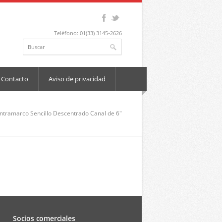
Teléfono: 01(33) 3145•2626
Contacto
Aviso de privacidad
ntramarco Sencillo Descentrado Canal de 6″
Socios comerciales