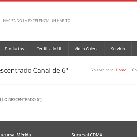
HACIENDO LA EXCELENCIA UN HABITO
Productos
Certificado UL
Video Galeria
Servicio
scentrado Canal de 6″
You are here:
Home
Co
ILLO DESCENTRADO 6″]
Sucursal Mérida
Sucursal CDMX