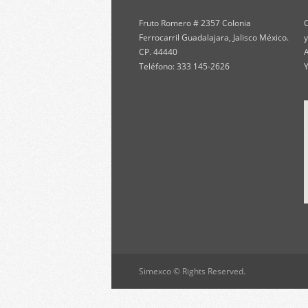
Fruto Romero # 2357 Colonia
C
Ferrocarril Guadalajara, Jalisco México.
y
CP. 44440
A
Teléfono: 333 145-2626
Y
Simexco © Rights Reserved.