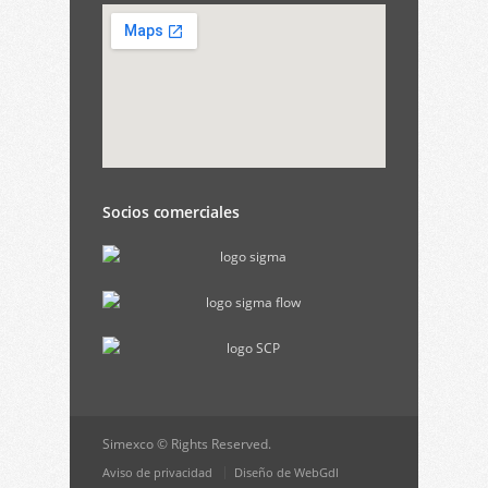
Socios comerciales
Simexco © Rights Reserved.
Aviso de privacidad
Diseño de WebGdl