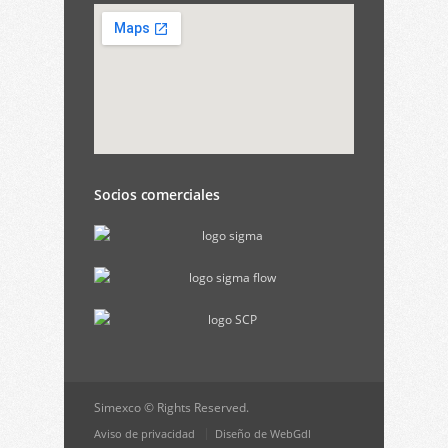
Socios comerciales
Simexco © Rights Reserved.
Aviso de privacidad
Diseño de WebGdl