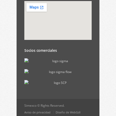
Socios comerciales
Simexco © Rights Reserved.
Aviso de privacidad
Diseño de WebGdl