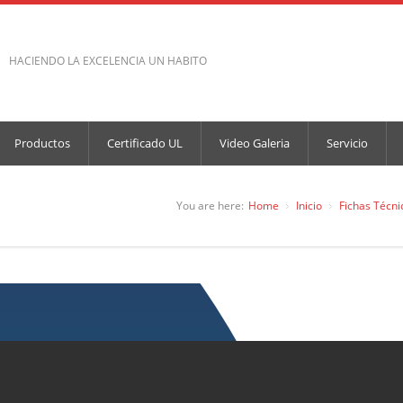
HACIENDO LA EXCELENCIA UN HABITO
Productos
Certificado UL
Video Galeria
Servicio
You are here:
Home
Inicio
Fichas Técni