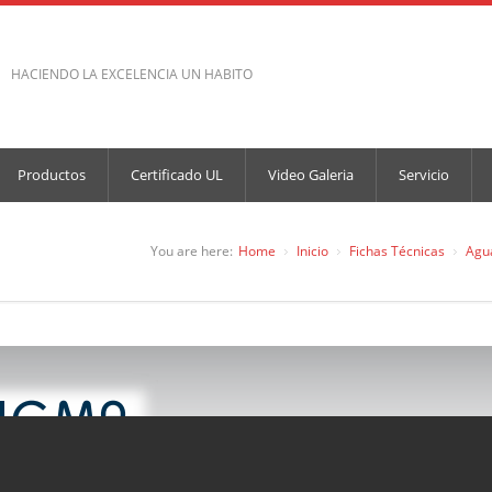
HACIENDO LA EXCELENCIA UN HABITO
Productos
Certificado UL
Video Galeria
Servicio
You are here:
Home
Inicio
Fichas Técnicas
Agu