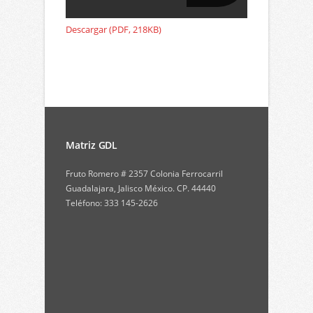
Descargar (PDF, 218KB)
Matriz GDL
Fruto Romero # 2357 Colonia Ferrocarril
Guadalajara, Jalisco México. CP. 44440
Teléfono: 333 145-2626