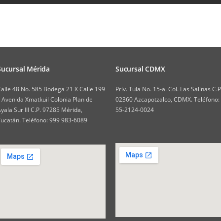
Sucursal Mérida
Sucursal CDMX
alle 48 No. 585 Bodega 21 X Calle 199
Priv. Tula No. 15-a. Col. Las Salinas C.P
 Avenida Xmatkuil Colonia Plan de
02360 Azcapotzalco, CDMX. Teléfono:
yala Sur III C.P. 97285 Mérida,
55-2124-0024
ucatán. Teléfono: 999 983-6089