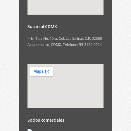
Sucursal CDMX
Priv. Tula No. 15-a. Col. Las Salinas C.P. 02360
Azcapotzalco, CDMX. Teléfono: 55-2124-0024
Socios comerciales