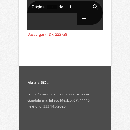
Descargar (PDF, 223KB)
Matriz GDL
Fruto Romero # 2357 Colonia Ferrocarril
Guadalajara, Jalisco México. CP. 44440
Teléfono: 333 145-2626