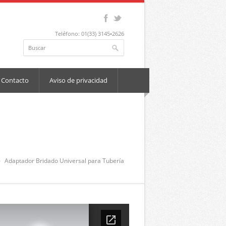
Teléfono: 01(33) 3145•2626
Contacto
Aviso de privacidad
Adaptador Bridado Universal para Tubería