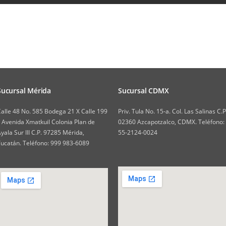
Sucursal Mérida
Sucursal CDMX
alle 48 No. 585 Bodega 21 X Calle 199
Priv. Tula No. 15-a. Col. Las Salinas C.P
 Avenida Xmatkuil Colonia Plan de
02360 Azcapotzalco, CDMX. Teléfono:
yala Sur III C.P. 97285 Mérida,
55-2124-0024
ucatán. Teléfono: 999 983-6089