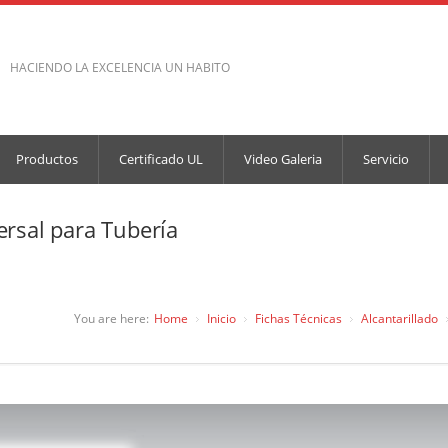
HACIENDO LA EXCELENCIA UN HABITO
Productos
Certificado UL
Video Galeria
Servicio
rsal para Tubería
You are here:
Home
Inicio
Fichas Técnicas
Alcantarillado