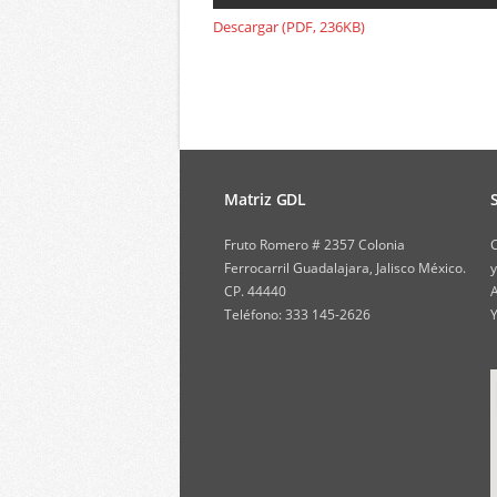
Descargar (PDF, 236KB)
Matriz GDL
Fruto Romero # 2357 Colonia
C
Ferrocarril Guadalajara, Jalisco México.
y
CP. 44440
A
Teléfono: 333 145-2626
Y