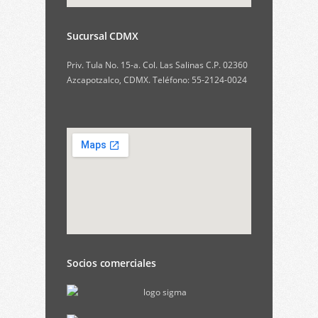
Sucursal CDMX
Priv. Tula No. 15-a. Col. Las Salinas C.P. 02360
Azcapotzalco, CDMX. Teléfono: 55-2124-0024
Socios comerciales