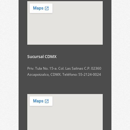
Sucursal CDMX
Priv. Tula No. 15-a. Col. Las Salinas C.P. 02360
Azcapotzalco, CDMX. Teléfono: 55-2124-0024