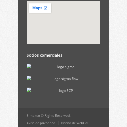
Socios comerciales
Simexco © Rights Reserved.
Aviso de privacidad
Diseño de WebGdl