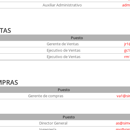
Auxiliar Administrativo
adm
TAS
Puesto
Gerente de Ventas
jr
Ejecutivo de Ventas
gc
Ejecutivo de Ventas
rm
MPRAS
Puesto
Gerente de compras
va1@si
Puesto
Director General
as@sim
Ingeniería
ms@sim