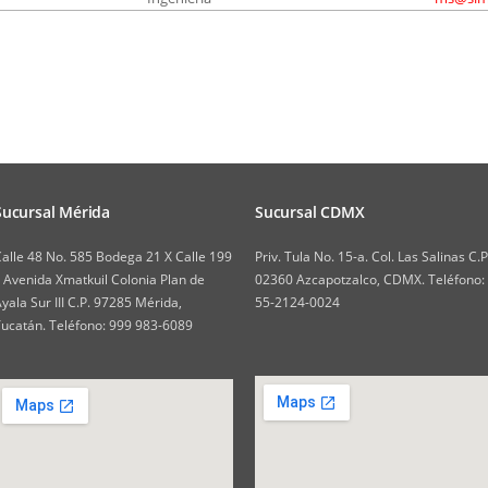
Sucursal Mérida
Sucursal CDMX
alle 48 No. 585 Bodega 21 X Calle 199
Priv. Tula No. 15-a. Col. Las Salinas C.P
 Avenida Xmatkuil Colonia Plan de
02360 Azcapotzalco, CDMX. Teléfono:
yala Sur III C.P. 97285 Mérida,
55-2124-0024
ucatán. Teléfono: 999 983-6089