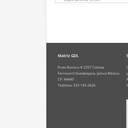
Matriz GDL
Fruto Romero # 2357 Colonia
C
Ferrocarril Guadalajara, Jalisco México.
y
CP. 44440
A
Teléfono: 333 145-2626
Y