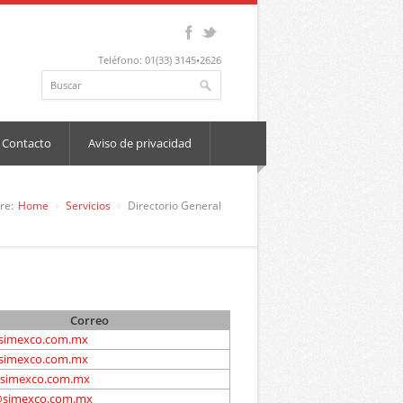
Teléfono: 01(33) 3145•2626
Contacto
Aviso de privacidad
re:
Home
Servicios
Directorio General
Correo
simexco.com.mx
simexco.com.mx
@simexco.com.mx
@simexco.com.mx