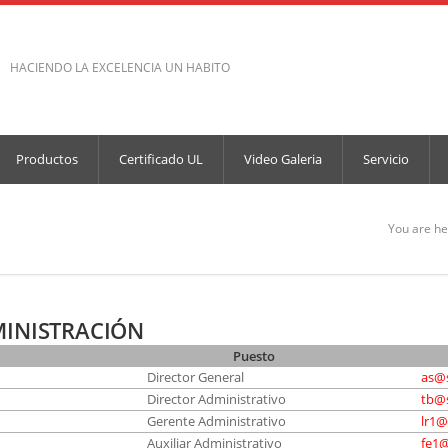
HACIENDO LA EXCELENCIA UN HABITO
Productos
Certificado UL
Video Galeria
Servicio
You are he
INISTRACIÓN
Puesto
Director General
as@
Director Administrativo
tb@
Gerente Administrativo
lr1
Auxiliar Administrativo
fe1