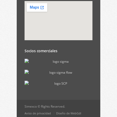
Socios comerciales
Simexco © Rights Reserved.
Aviso de privacidad
Diseño de WebGdl