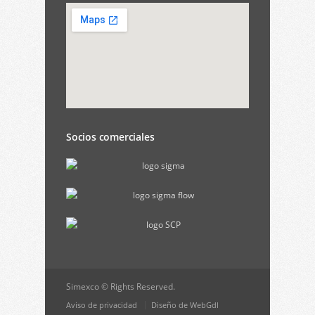
Socios comerciales
Simexco © Rights Reserved.
Aviso de privacidad
Diseño de WebGdl