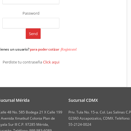
Password
tienes un usuario?
para poder cotizar
¡Registrate!
Perdiste tu contraseña
Click aqui
Sucursal Mérida
Sucursal CDMX
alle 48 No. 585 Bodega 21 X Calle 199
Priv. Tula No. 15-a. Col. Las Salinas C.P
 Avenida Xmatkuil Colonia Plan de
02360 Azcapotzalco, CDMX. Teléfono:
yala Sur III C.P. 97285 Mérida,
55-2124-0024
ucatán. Teléfono: 999 983-6089