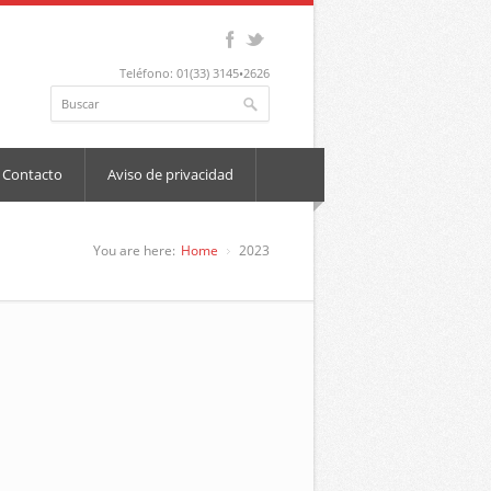
Teléfono: 01(33) 3145•2626
Contacto
Aviso de privacidad
You are here:
Home
2023