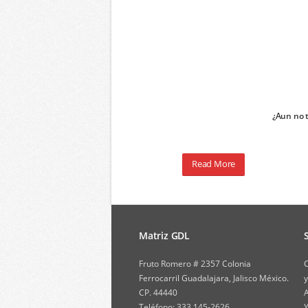
¿Aun no 
Read More
Matriz GDL
Fruto Romero # 2357 Colonia
C
Ferrocarril Guadalajara, Jalisco México.
y
CP. 44440
A
Teléfono: 333 145-2626
Y