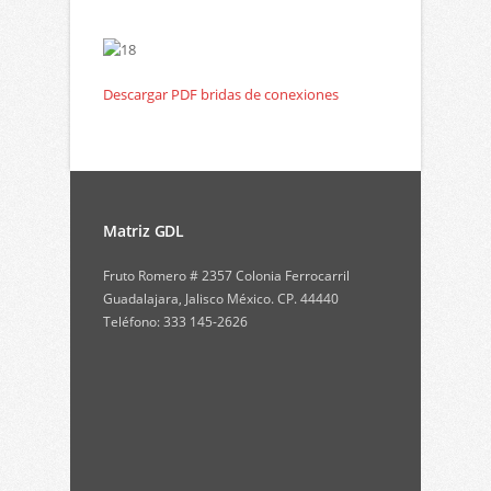
Descargar PDF bridas de conexiones
Matriz GDL
Fruto Romero # 2357 Colonia Ferrocarril
Guadalajara, Jalisco México. CP. 44440
Teléfono: 333 145-2626