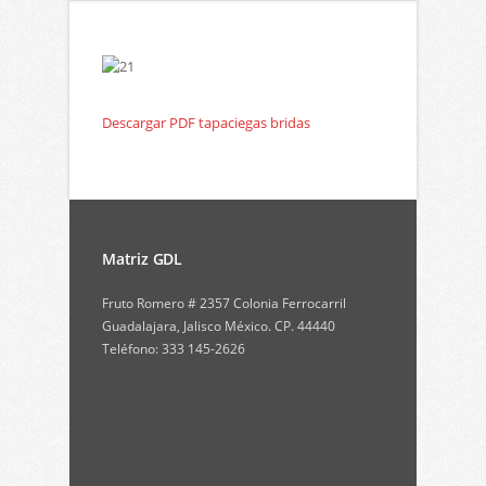
Descargar PDF tapaciegas bridas
Matriz GDL
Fruto Romero # 2357 Colonia Ferrocarril
Guadalajara, Jalisco México. CP. 44440
Teléfono: 333 145-2626