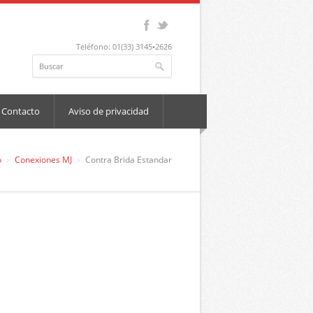
Teléfono: 01(33) 3145•2626
Contacto
Aviso de privacidad
o
Conexiones MJ
Contra Brida Estandar