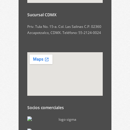
Sucursal CDMX
Priv. Tula No. 15-a. Col. Las Salinas C.P. 02360
Azcapotzalco, CDMX. Teléfono: 55-2124-0024
Socios comerciales