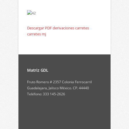
Descargar PDF derivaciones carretes
carretes mj
Matriz GDL
Fruto Romero # 2357 Colonia Ferrocarril
Guadalajara, Jalisco México. CP. 44440
Teléfono: 333 145-2626