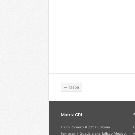
←
Mapa
Matriz GDL
Fruto Romero # 2357 Colonia
C
Ferrocarril Guadalajara, Jalisco México.
y