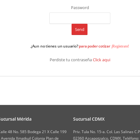
Password
¿Aun no tienes un usuario?
para poder cotizar
¡Registrate!
Perdiste tu contraseña
Click aqui
Sucursal Mérida
Sucursal CDMX
alle 48 No. 585 Bodega 21 X Calle 199
Priv. Tula No. 15-a. Col. Las Salinas C.P
 Avenida Xmatkuil Colonia Plan de
02360 Azcapotzalco, CDMX. Teléfono: