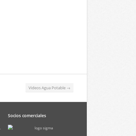
Videos Agua Potable
→
Socios comerciales
.